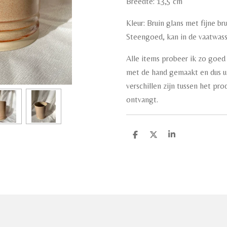
Breedte: 13,5 cm
Kleur: Bruin glans met fijne br
Steengoed, kan in de vaatwas
Alle items probeer ik zo goed 
met de hand gemaakt en dus un
verschillen zijn tussen het pr
ontvangt.
D
D
S
e
e
h
l
e
a
e
l
r
n
e