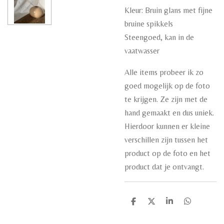
Kleur: Bruin glans met fijne
bruine spikkels
Steengoed, kan in de
vaatwasser
Alle items probeer ik zo
goed mogelijk op de foto
te krijgen. Ze zijn met de
hand gemaakt en dus uniek.
Hierdoor kunnen er kleine
verschillen zijn tussen het
product op de foto en het
product dat je ontvangt.
D
D
S
D
e
e
h
e
l
e
a
l