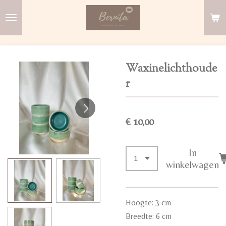
Ga
direct
naar
de
Waxinelichthoude
hoofdinhoud
r
€ 10,00
In
winkelwagen
Hoogte: 3 cm
Breedte: 6 cm