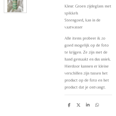
Kleur: Groen zijdeglans met
spikkels
Steengoed, kan in de
vaatwasser
Alle items probeer ik zo
goed mogelijk op de foto
te krijgen. Ze zijn met de
hand gemaakt en dus uniek.
Hierdoor kunnen er kleine
verschillen zijn tussen het
product op de foto en het
product dat je ontvangt.
D
D
S
D
e
e
h
e
l
e
a
l