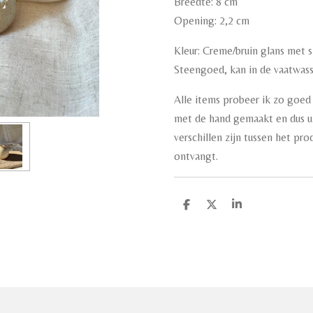
Breedte: 8 cm
Opening: 2,2 cm
Kleur: Creme/bruin glans met s
Steengoed, kan in de vaatwas
Alle items probeer ik zo goed 
met de hand gemaakt en dus un
verschillen zijn tussen het pr
ontvangt.
D
D
S
e
e
h
l
e
a
e
l
r
n
e