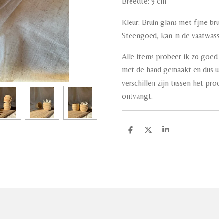
Breedte: 9 cm
Kleur: Bruin glans met fijne br
Steengoed, kan in de vaatwas
Alle items probeer ik zo goed 
met de hand gemaakt en dus un
verschillen zijn tussen het pr
ontvangt.
D
D
S
e
e
h
l
e
a
e
l
r
n
e