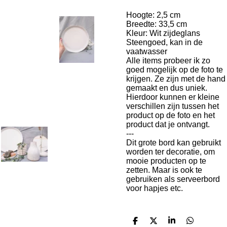
Hoogte: 2,5 cm
Breedte: 33,5 cm
Kleur: Wit zijdeglans
Steengoed, kan in de
vaatwasser
Alle items probeer ik zo
goed mogelijk op de foto te
krijgen. Ze zijn met de hand
gemaakt en dus uniek.
Hierdoor kunnen er kleine
verschillen zijn tussen het
product op de foto en het
product dat je ontvangt.
---
Dit grote bord kan gebruikt
worden ter decoratie, om
mooie producten op te
zetten. Maar is ook te
gebruiken als serveerbord
voor hapjes etc.
D
D
S
D