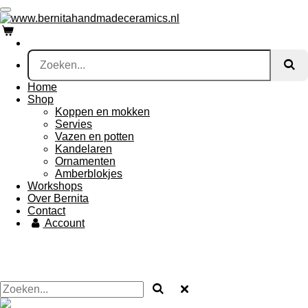
Ga
direct
naar
de
hoofdinhoud
Home
Shop
Koppen en mokken
Servies
Vazen en potten
Kandelaren
Ornamenten
Amberblokjes
Workshops
Over Bernita
Contact
Account